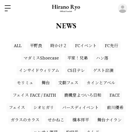
ロ
NEWS
ALL
平野良
時かけ２
FCイベント
FC先行
マダミスShoecase
平家！兄弟
ハン落
インサイドウィリアム
CS日テレ
ゲスト出演
モリミュ
舞台
文劇フェス
カインとアベル
フェイス FACE / FAITH
鹿楓堂よついろ日和
FACE
フェイス
シオヒガリ
バースディイベント
前川優希
ガラスのカラス
せかねこ
橋本祥平
舞台ナイラン