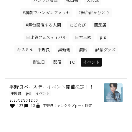
ハンサム落語
松田岳
えんぶ
#演劇でハンガンフォッセ
#舞台誰かひとり
#舞台回復する人間
にごたび
闇芝居
日比谷フェスティバル
日本三國
p-s
キスミル 平野良
黒蜥蜴
演出
記念グッズ
誕生日
配信
FC
イベント
平野良バースデーイベント開催決定！！
平野良
p-s
イベント
2025/02/20 12:00
127
12
平野良ファンクラブｐ－ｓ限定