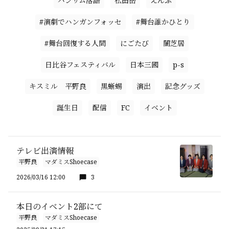
ハンサム落語
松田岳
えんぶ
#演劇でハンガンフォッセ
#舞台誰かひとり
#舞台回復する人間
にごたび
闇芝居
日比谷フェスティバル
日本三國
p-s
キスミル 平野良
黒蜥蜴
演出
記念グッズ
誕生日
配信
FC
イベント
テレビ出演情報
平野良
マダミスShoecase
2026/03/16 12:00
3
本日のイベント2部にて
平野良
マダミスShoecase