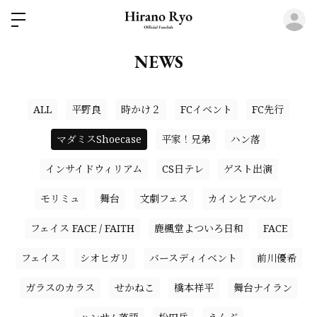
ロ
NEWS
ALL
平野良
時かけ２
FCイベント
FC先行
マダミスShoecase
平家！兄弟
ハン落
インサイドウィリアム
CS日テレ
ゲスト出演
モリミュ
舞台
文劇フェス
カインとアベル
フェイス FACE / FAITH
鹿楓堂よついろ日和
FACE
フェイス
シオヒガリ
バースディイベント
前川優希
ガラスのカラス
せかねこ
橋本祥平
舞台ナイラン