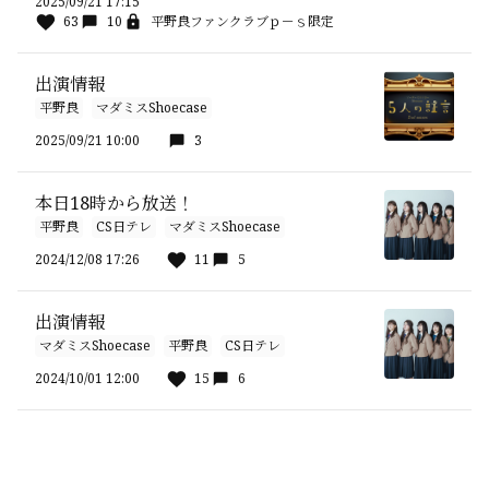
2025/09/21 17:15
63
10
平野良ファンクラブｐ－ｓ限定
出演情報
平野良
マダミスShoecase
2025/09/21 10:00
3
本日18時から放送！
平野良
CS日テレ
マダミスShoecase
2024/12/08 17:26
11
5
出演情報
マダミスShoecase
平野良
CS日テレ
2024/10/01 12:00
15
6