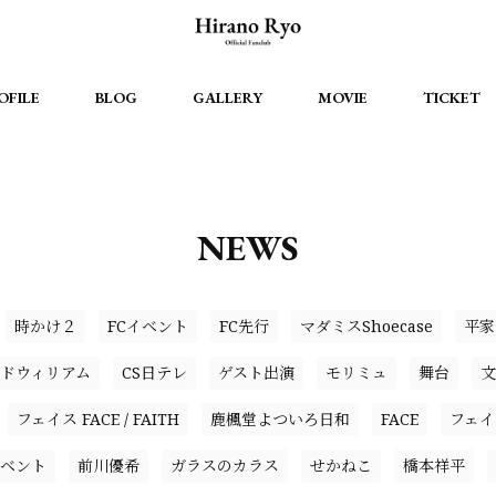
OFILE
BLOG
GALLERY
MOVIE
TICKET
NEWS
時かけ２
FCイベント
FC先行
マダミスShoecase
平家
ドウィリアム
CS日テレ
ゲスト出演
モリミュ
舞台
文
フェイス FACE / FAITH
鹿楓堂よついろ日和
FACE
フェイ
イベント
前川優希
ガラスのカラス
せかねこ
橋本祥平