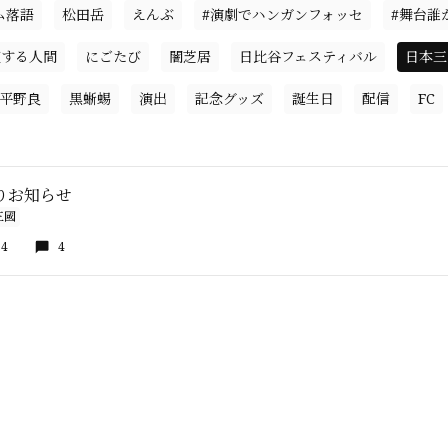
ム落語
松田岳
えんぶ
#演劇でハンガンフォッセ
#舞台誰
復する人間
にごたび
闇芝居
日比谷フェスティバル
日本三
平野良
黒蜥蜴
演出
記念グッズ
誕生日
配信
FC
りお知らせ
三國
24
4