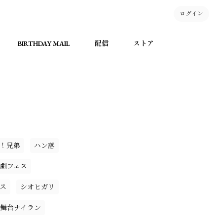
ログイン
BIRTHDAY MAIL
配信
ストア
！兄弟
ハン落
劇フェス
ス
シオヒガリ
舞台ナイラン