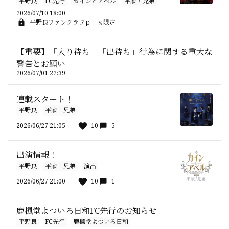
平野良
FC先行
カインとアベル
平家！兄弟
2026/07/10 18:00
平野良ファンクラブｐ－ｓ限定
【重要】「入り待ち」「出待ち」行為に関する重大な
警告とお願い
2026/07/01 22:39
連載スタート！
平野良
平家！兄弟
2026/06/27 21:05
10
5
出演情報！
平野良
平家！兄弟
演出
2026/06/27 21:00
10
1
鹿楓堂よついろ日和FC先行のお知らせ
平野良
FC先行
鹿楓堂よついろ日和