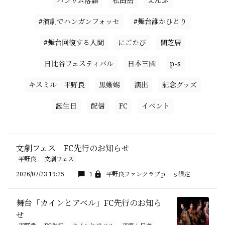
ハンサム落語
松田岳
えんぶ
#演劇でハンガンフォッセ
#舞台誰かひとり
#舞台回復する人間
にごたび
闇芝居
日比谷フェスティバル
日本三國
p-s
キスミル 平野良
黒蜥蜴
演出
記念グッズ
誕生日
配信
FC
イベント
文劇フェス FC先行のお知らせ
平野良
文劇フェス
2026/07/23 19:25
1
平野良ファンクラブｐ－ｓ限定
舞台「カインとアベル」FC先行のお知ら
せ