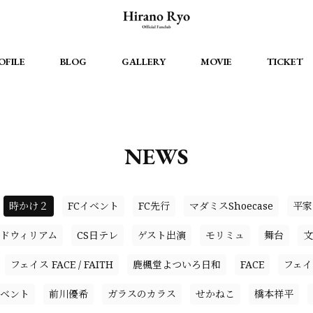
OFILE
BLOG
GALLERY
MOVIE
TICKET
NEWS
時かけ２
FCイベント
FC先行
マダミスShoecase
平家
ドウィリアム
CS日テレ
ゲスト出演
モリミュ
舞台
文
フェイス FACE / FAITH
鹿楓堂よついろ日和
FACE
フェイ
イベント
前川優希
ガラスのカラス
せかねこ
橋本祥平