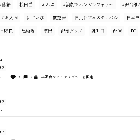
ム落語
松田岳
えんぶ
#演劇でハンガンフォッセ
#舞台誰
復する人間
にごたび
闇芝居
日比谷フェスティバル
日本三
平野良
黒蜥蜴
演出
記念グッズ
誕生日
配信
FC
出
け２
36
73
8
平野良ファンクラブｐ－ｓ限定
け２
33
け２