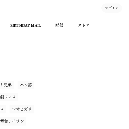
ログイン
BIRTHDAY MAIL
配信
ストア
！兄弟
ハン落
劇フェス
ス
シオヒガリ
舞台ナイラン