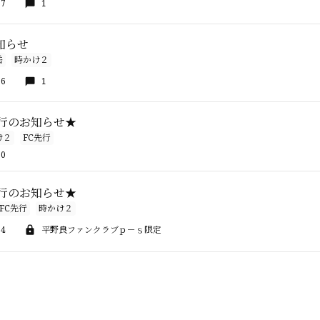
07
1
知らせ
岳
時かけ２
56
1
先行のお知らせ★
け２
FC先行
00
先行のお知らせ★
FC先行
時かけ２
24
平野良ファンクラブｐ－ｓ限定