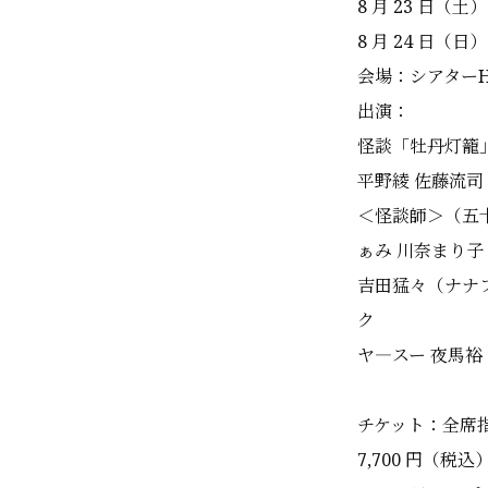
8 月 23 日（土
8 月 24 日（日
会場：シアター
出演：
怪談「牡丹灯籠
平野綾 佐藤流司
＜怪談師＞（五
ぁみ 川奈まり子
吉田猛々（ナナフ
ク
ヤ―スー 夜馬裕
チケット：全席
7,700 円（税込