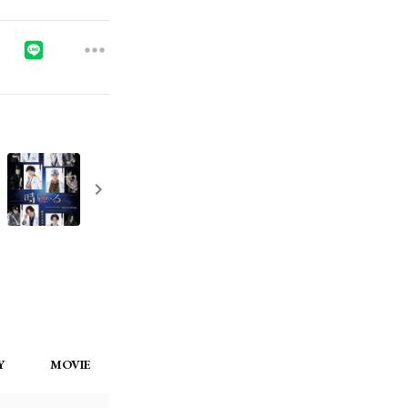
Y
MOVIE
TICKET
BIRTHDAY MAIL
配信