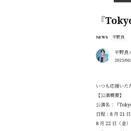
『Toky
平野良
NEWS
平野良
2025/06/
いつも応援いた
【公演概要】
公演名：『Tokyo K
日程：8 月 21 日
8 月 22 日（金）