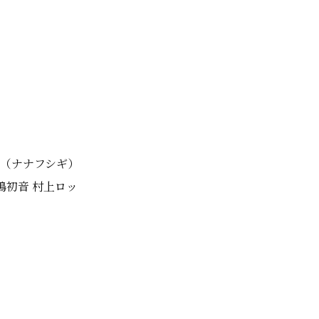
ヴ（ナナフシギ）
嶋初音 村上ロッ