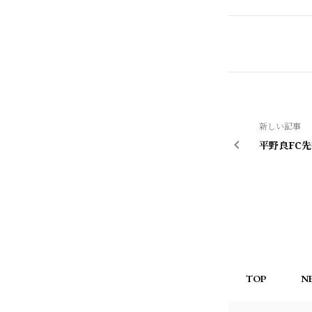
新しい記事
平野良FC
TOP
N