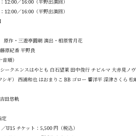
）：12:00／16:00（平野出演回）
）：12:00／16:00（平野出演回）
H
」 原作・三遊亭圓朝 演出・相原雪月花
 藤原紀香 平野良
十音順）
 シークエンスはやとも 白石望莱 田中俊行 チビルマ 大赤見ノ
シギ） 西浦和也 はおまりこ BB ゴロー 響洋平 深津さくら 松
 吉田悠軌
指定
）／U15 チケット：5,500 円（税込）