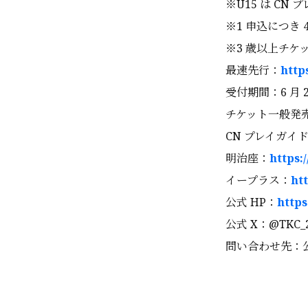
※U15 は C
※1 申込につき 
※3 歳以上チケ
最速先行：
http
受付期間：6 月 2
チケット一般発売：
CN プレイガイ
明治座：
https:
イープラス：
htt
公式 HP：
https
公式 X：@TKC_2
問い合わせ先：