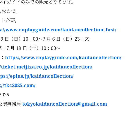
N プレイガイドのみでの販売となります。
4 枚まで。
ット必要。
s://www.cnplayguide.com/kaidancollection_fast/
9 日（日）10：00～7 月 6 日（日）23：59
7 月 19 日（土）10：00～
ド：
https://www.cnplayguide.com/kaidancollection/
//ticket.meijiza.co.jp/kaidancollection/
ps://eplus.jp/kaidancollection/
://tkc2025.com/
025
公演事務局
tokyokaidancollection@gmail.com