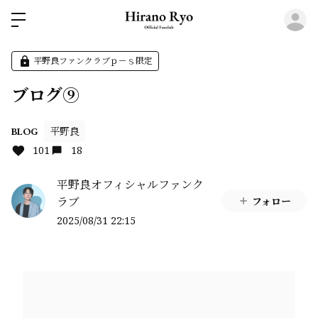
ロ
平野良ファンクラブｐ－ｓ限定
ブログ⑨
平野良
BLOG
101
18
平野良オフィシャルファンク
ラブ
フォロー
2025/08/31 22:15