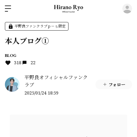
ロ
平野良ファンクラブｐ－ｓ限定
本人ブログ①
BLOG
318
22
平野良オフィシャルファンク
ラブ
フォロー
2025/01/24 18:59