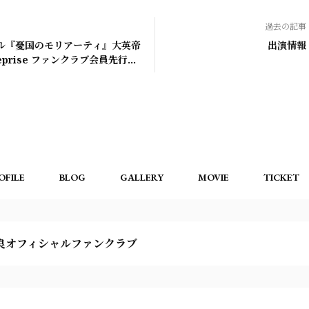
過去の記事
ル『憂国のモリアーティ』大英帝
出演情報
eprise ファンクラブ会員先行実
せ
OFILE
BLOG
GALLERY
MOVIE
TICKET
良オフィシャルファンクラブ